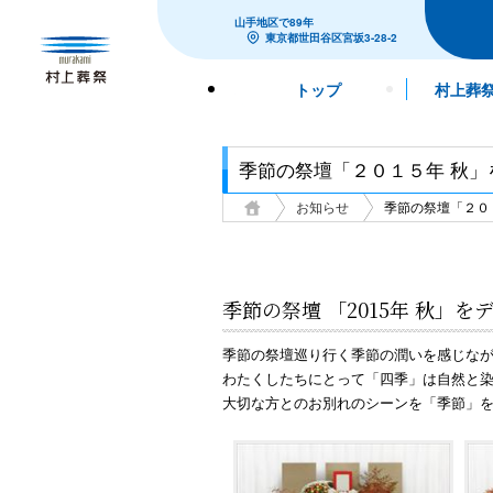
山手地区で
89
年
東京都
世田谷区
宮坂3-28-2
トップ
村上葬
季節の祭壇「２０１５年 秋
お知らせ
季節の祭壇「２０
季節の祭壇 「2015年 秋」
季節の祭壇巡り行く季節の潤いを感じな
わたくしたちにとって「四季」は自然と
大切な方とのお別れのシーンを「季節」