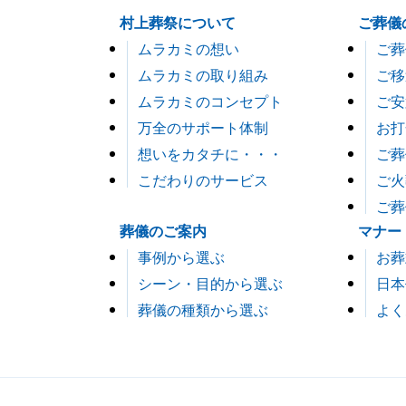
村上葬祭について
ご葬儀
ムラカミの想い
ご葬
ムラカミの取り組み
ご移
ムラカミのコンセプト
ご安
万全のサポート体制
お打
想いをカタチに・・・
ご葬
こだわりのサービス
ご火
ご葬
葬儀のご案内
マナー
事例から選ぶ
お葬
シーン・目的から選ぶ
日本
葬儀の種類から選ぶ
よく