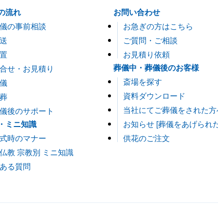
の流れ
お問い合わせ
儀の事前相談
お急ぎの方はこちら
送
ご質問・ご相談
置
お見積り依頼
葬儀中・葬儀後のお客様
合せ・お見積り
斎場を探す
儀
資料ダウンロード
葬
当社にてご葬儀をされた方
儀後のサポート
・ミニ知識
お知らせ [葬儀をあげられ
式時のマナー
供花のご注文
仏教 宗教別 ミニ知識
ある質問