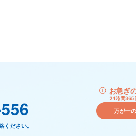
お急ぎ
24時間3
-556
万が一
絡ください。