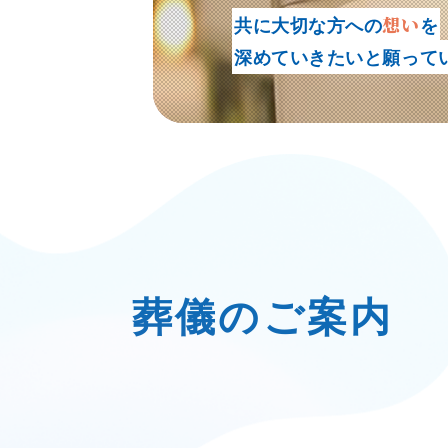
想い
共に大切な方への
を
想い
をカタチに
深めていきたいと願って
葬儀のご案内