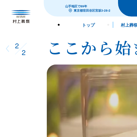
山手地区で
89
年
東京都
世田谷区
宮坂3-28-2
トップ
村上葬
ここから始
2
2
前
へ