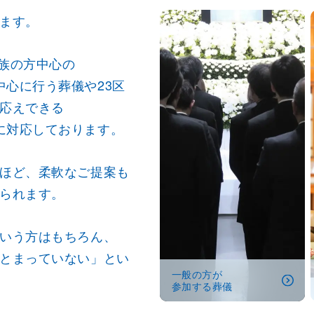
ます。
族の方中心の
心に行う葬儀や23区
応えできる
に対応しております。
ほど、柔軟なご提案も
られます。
いう方はもちろん、
とまっていない」とい
一般の方が
参加する葬儀