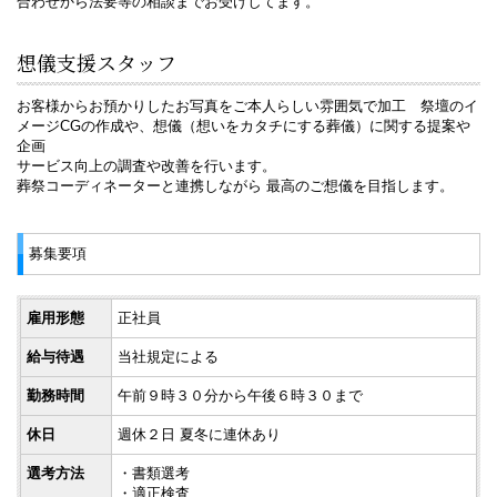
合わせから法要等の相談までお受けしてます。
想儀支援スタッフ
お客様からお預かりしたお写真をご本人らしい雰囲気で加工 祭壇のイ
メージCGの作成や、想儀（想いをカタチにする葬儀）に関する提案や
企画
サービス向上の調査や改善を行います。
葬祭コーディネーターと連携しながら 最高のご想儀を目指します。
募集要項
雇用形態
正社員
給与待遇
当社規定による
勤務時間
午前９時３０分から午後６時３０まで
休日
週休２日 夏冬に連休あり
選考方法
・書類選考
・適正検査