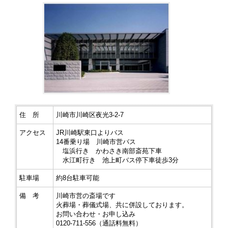
住 所
川崎市川崎区夜光3-2-7
アクセス
JR川崎駅東口よりバス
14番乗り場 川崎市営バス
塩浜行き かわさき南部斎苑下車
水江町行き 池上町バス停下車徒歩3分
駐車場
約8台駐車可能
備 考
川崎市営の斎場です
火葬場・葬儀式場、共に併設しております。
お問い合わせ・お申し込み
0120-711-556（通話料無料）